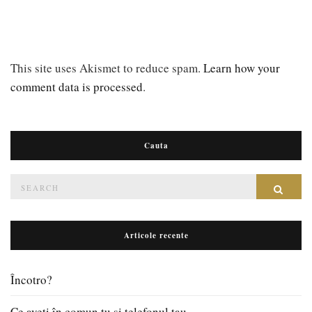
This site uses Akismet to reduce spam.
Learn how your
comment data is processed
.
Cauta
Search
Sear
for:
Articole recente
Încotro?
Ce aveți în comun tu si telefonul tau