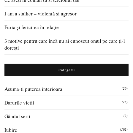
I am a stalker – violență și agresor
Furia și fericirea în relație
3 motive pentru care încă nu ai cunoscut omul pe care ți-l
dorești
Categorii
Asuma-ti puterea interioara
(20)
Darurile vietii
(15)
Gândul serii
(2)
Iubire
(102)