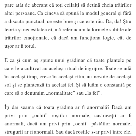
pare atât de aberant că toți ceilalți să dețină cheia trăirilor
altei persoane. Ca cineva să spună la modul general și fără
a discuta punctual, ce este bine și ce este rău. Da, da! Știu
teoria și necesitatea ei, mă refer acum la formele subtile ale
trăirilor emoționale, că dacă am funcționa logic, cât de
ușor ar fi totul.
E ca și cum aș spune unui grădinar că toate plantele pe
care le-a cultivat au același ritual de îngrijire. Toate se udă
în același timp, cresc în același ritm, au nevoie de același
sol și se plantează în același fel. Și să luăm o constantă pe
care să o denumim „normalitate” sau „la fel”.
Îți dai seama câ toata grădina ar fi anormală? Dacă am
privi prin „ochii” roșiilor normale, castraveții ar fi
anormali, dacă am privi prin „ochii” păstăilor normale,
strugurii ar fi anormali. Sau dacă roșiile s-ar privi între ele,