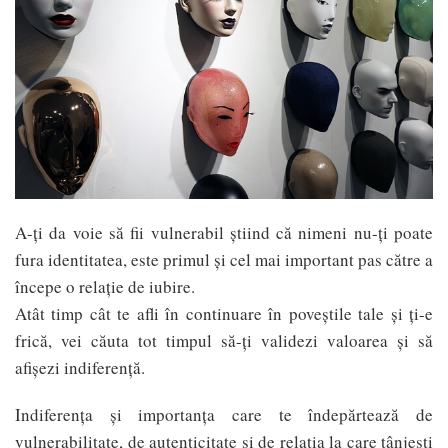
A-ți da voie să fii vulnerabil știind că nimeni nu-ți poate
fura identitatea, este primul și cel mai important pas către a
începe o relație de iubire.
Atât timp cât te afli în continuare în poveștile tale și ți-e
frică, vei căuta tot timpul să-ți validezi valoarea și să
afișezi indiferență.
Indiferența și importanța care te îndepărtează de
vulnerabilitate, de autenticitate și de relația la care tânjești