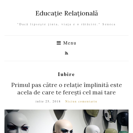
Educație Relațională
"Dacă lipseşte ţinta, viaţa e o rătăcire." Seneca
Menu
Iubire
Primul pas către o relație împlinită este
acela de care te ferești cel mai tare
iulie 25, 2018
Niciun comentariu