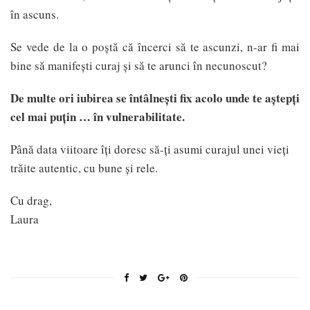
în ascuns.
Se vede de la o poștă că încerci să te ascunzi, n-ar fi mai
bine să manifești curaj și să te arunci în necunoscut?
De multe ori iubirea se întâlnești fix acolo unde te aștepți
cel mai puțin … în vulnerabilitate.
Până data viitoare îți doresc să-ți asumi curajul unei vieți
trăite autentic, cu bune și rele.
Cu drag,
Laura