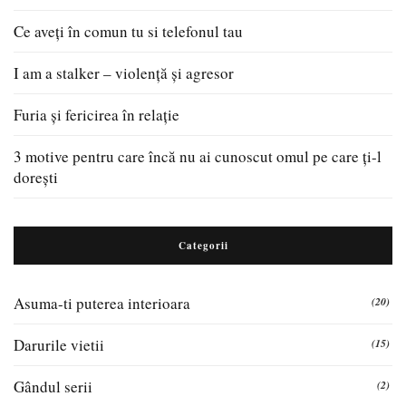
Ce aveți în comun tu si telefonul tau
I am a stalker – violență și agresor
Furia și fericirea în relație
3 motive pentru care încă nu ai cunoscut omul pe care ți-l
dorești
Categorii
Asuma-ti puterea interioara
(20)
Darurile vietii
(15)
Gândul serii
(2)