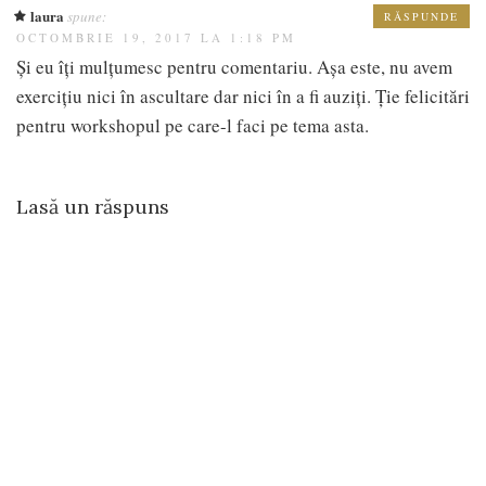
laura
spune:
RĂSPUNDE
OCTOMBRIE 19, 2017 LA 1:18 PM
Și eu îți mulțumesc pentru comentariu. Așa este, nu avem
exercițiu nici în ascultare dar nici în a fi auziți. Ție felicitări
pentru workshopul pe care-l faci pe tema asta.
Lasă un răspuns