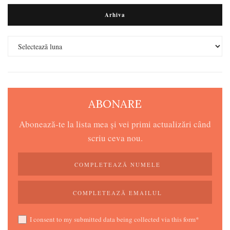
Arhiva
Arhiva
ABONARE
Abonează-te la lista mea și vei primi actualizări când
scriu ceva nou.
I consent to my submitted data being collected via this form*