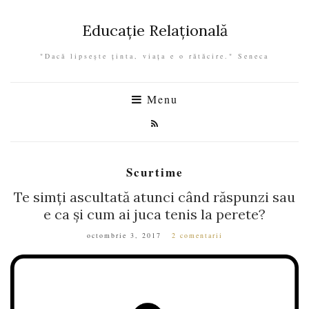
Educație Relațională
"Dacă lipseşte ţinta, viaţa e o rătăcire." Seneca
Menu
Scurtime
Te simți ascultată atunci când răspunzi sau
e ca și cum ai juca tenis la perete?
octombrie 3, 2017
2 comentarii