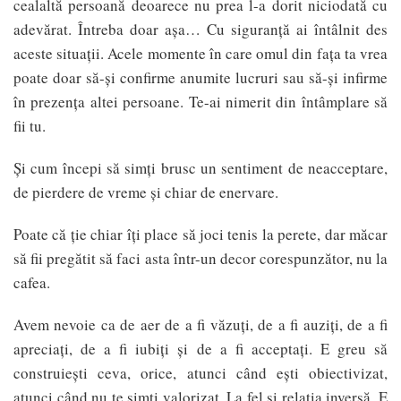
cealaltă persoană deoarece nu prea l-a dorit niciodată cu
adevărat. Întreba doar așa… Cu siguranță ai întâlnit des
aceste situații. Acele momente în care omul din fața ta vrea
poate doar să-și confirme anumite lucruri sau să-și infirme
în prezența altei persoane. Te-ai nimerit din întâmplare să
fii tu.
Și cum începi să simți brusc un sentiment de neacceptare,
de pierdere de vreme și chiar de enervare.
Poate că ție chiar îți place să joci tenis la perete, dar măcar
să fii pregătit să faci asta într-un decor corespunzător, nu la
cafea.
Avem nevoie ca de aer de a fi văzuți, de a fi auziți, de a fi
apreciați, de a fi iubiți și de a fi acceptați. E greu să
construiești ceva, orice, atunci când ești obiectivizat,
atunci când nu te simți valorizat. La fel și relația inversă. E