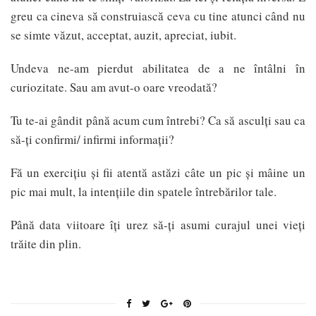
greu ca cineva să construiască ceva cu tine atunci când nu
se simte văzut, acceptat, auzit, apreciat, iubit.
Undeva ne-am pierdut abilitatea de a ne întâlni în
curiozitate. Sau am avut-o oare vreodată?
Tu te-ai gândit până acum cum întrebi? Ca să asculți sau ca
să-ți confirmi/ infirmi informații?
Fă un exercițiu și fii atentă astăzi câte un pic și mâine un
pic mai mult, la intențiile din spatele întrebărilor tale.
Până data viitoare îți urez să-ți asumi curajul unei vieți
trăite din plin.