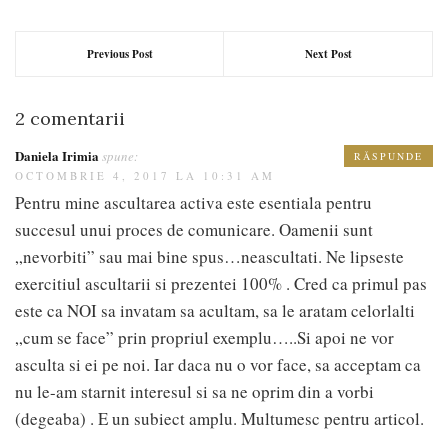
Previous Post
Next Post
2 comentarii
Daniela Irimia
spune:
RĂSPUNDE
OCTOMBRIE 4, 2017 LA 10:31 AM
Pentru mine ascultarea activa este esentiala pentru
succesul unui proces de comunicare. Oamenii sunt
„nevorbiti” sau mai bine spus…neascultati. Ne lipseste
exercitiul ascultarii si prezentei 100% . Cred ca primul pas
este ca NOI sa invatam sa acultam, sa le aratam celorlalti
„cum se face” prin propriul exemplu…..Si apoi ne vor
asculta si ei pe noi. Iar daca nu o vor face, sa acceptam ca
nu le-am starnit interesul si sa ne oprim din a vorbi
(degeaba) . E un subiect amplu. Multumesc pentru articol.