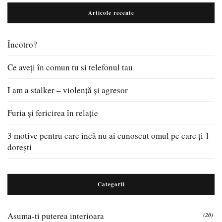
Articole recente
Încotro?
Ce aveți în comun tu si telefonul tau
I am a stalker – violență și agresor
Furia și fericirea în relație
3 motive pentru care încă nu ai cunoscut omul pe care ți-l
dorești
Categorii
Asuma-ti puterea interioara
(20)